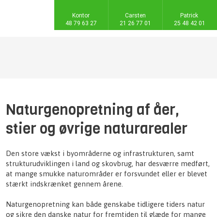
Kontor
Carsten
Patrick
48 79 63 27
21 26 77 01​
25 48 42 01​
Naturgenopretning af åer,
stier og øvrige naturarealer
Den store vækst i byområderne og infrastrukturen, samt
strukturudviklingen i land og skovbrug, har desværre medført,
at mange smukke naturområder er forsvundet eller er blevet
stærkt indskrænket gennem årene.
Naturgenopretning kan både genskabe tidligere tiders natur
og sikre den danske natur for fremtiden til glæde for mange